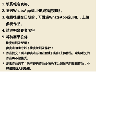
填妥報名表格。
透過WhatsApp或LINE與我們聯絡。
在最後遞交日期前，可透過WhatsApp或LINE，上傳
參賽作品。
請註明參賽者名字
等待賽果公佈
比賽細則及聲明：
參賽者須遵守以下比賽規則及條款：
作品提交：所有參賽者必須在截止日期前上傳作品。逾期遞交的
作品將不被接受。
原創作品要求：所有參賽作品必須為未公開發表的原創作品，不
得侵犯他人的版權。
知識產權：參賽者提交作品即表示同意本協會在無需徵求參賽者
事先同意或支付費用的情況下，對參賽作品及相關資料進行編
輯、複製、存檔、傳輸、發布、宣傳、展覽和印刷，並保留最終
採用作品的決定權。
內容限制：所有作品將接受審查，不得包含色情、暴力、不良意
識或商業宣傳等不當內容。
個人資料：參賽者提供的個人資料僅用於比賽聯絡和發放比賽資
訊之用途。
個人資料更新：請確保參賽者提供的個人資料正確。如需更改任
何資料，將收取相關行政費用。
評審結果：評審結果以世界文創藝術交流協會的決定為準，參賽
者須遵守並尊重評審結果，不得提出異議。