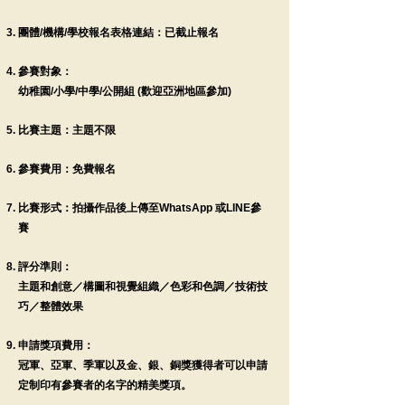
團體/機構/學校報名表格連結：
已截止報名
參賽對象：
幼稚園/小學/中學/公開組 (歡迎亞洲地區參加)
比賽主題：主題不限
參賽費用：免費報名
比賽形式：拍攝作品後上傳至WhatsApp 或LINE參
賽
評分準則：
主題和創意／構圖和視覺組織／色彩和色調／技術技
巧／整體效果
申請獎項費用：
冠軍、亞軍、季軍以及金、銀、銅獎獲得者可以申請
定制印有參賽者的名字的精美獎項。