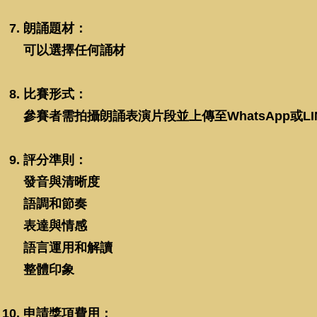
朗誦題材：
可以選擇任何誦材
比賽形式：
參賽者需拍攝朗誦表演片段並上傳至WhatsApp或LI
評分準則：
發音與清晰度
語調和節奏
表達與情感
語言運用和解讀
整體印象
申請獎項費用：