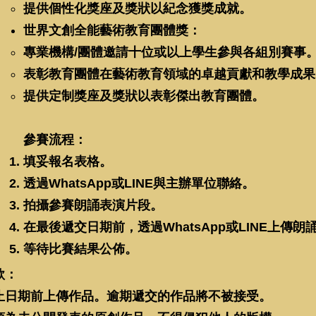
提供個性化獎座及獎狀以紀念獲獎成就。
世界文創全能藝術教育團體獎：
專業機構/團體邀請十位或以上學生參與各組別賽事
表彰教育團體在藝術教育領域的卓越貢獻和教學成果
提供定制獎座及獎狀以表彰傑出教育團體。
參賽流程：
填妥報名表格。
透過WhatsApp或LINE與主辦單位聯絡。
拍攝參賽朗誦表演片段。
在最後遞交日期前，透過WhatsApp或LINE上傳
等待比賽結果公佈。
款：
止日期前上傳作品。逾期遞交的作品將不被接受。