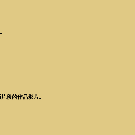
。
。
朗誦片段的作品影片。